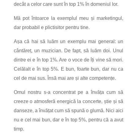
decât a celor care sunt în top 1% în domeniul lor.
Mă pot întoarce la exemplul meu și marketingul,
dar probabil e plictisitor pentru tine.
Așa că hai să luăm un exemplu mai general: un
cântăreț, un muzician. De fapt, să luăm doi.
Unul
dintre ei e în top 1%. Are o voce de îți vine să mori.
Celălalt e în top 5%. E bun, foarte bun, dar nu ca
cel de mai sus. Însă mai are și alte competențe.
Omul nostru s-a concentrat pe a învăța cum să
creeze o atmosferă energică la concerte, știe și să
danseze, a învățat cum să spună o glumă. Nici aici
nu e cel mai bun, dar e în top 5%, pentru că a avut
timp.