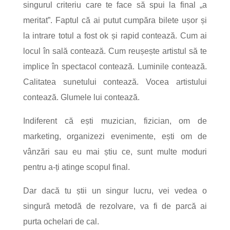
singurul criteriu care te face să spui la final „a
meritat”.
Faptul că ai putut cumpăra bilete ușor și
la intrare totul a fost ok și rapid contează. Cum ai
locul în sală contează. Cum reușește artistul să te
implice în spectacol contează. Luminile contează.
Calitatea sunetului contează. Vocea artistului
contează. Glumele lui contează.
Indiferent că ești muzician, fizician, om de
marketing, organizezi evenimente, ești om de
vânzări sau eu mai știu ce, sunt multe moduri
pentru a-ți atinge scopul final.
Dar dacă tu știi un singur lucru, vei vedea o
singură metodă de rezolvare, va fi de parcă ai
purta ochelari de cal.