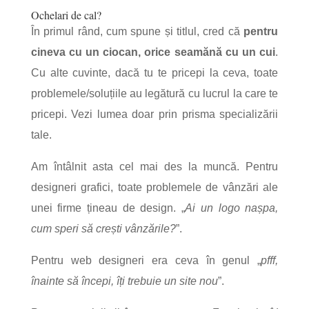
Ochelari de cal?
În primul rând, cum spune și titlul, cred că
pentru
cineva cu un ciocan, orice seamănă cu un cui
.
Cu alte cuvinte, dacă tu te pricepi la ceva, toate
problemele/soluțiile au legătură cu lucrul la care te
pricepi. Vezi lumea doar prin prisma specializării
tale.
Am întâlnit asta cel mai des la muncă.
Pentru
designeri grafici, toate problemele de vânzări ale
unei firme țineau de design. „
Ai un logo nașpa,
cum speri să crești vânzările?
”.
Pentru web designeri era ceva în genul „
pfff,
înainte să începi, îți trebuie un site nou
”.