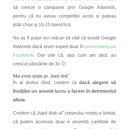
să creeze o campanie prin Google Adwords,
pentru că nu aveau competiție acolo și puteau
plăti chiar și 10-15 bani/click.
Nu aș fi putut nici măcar să văd că există Google
Adwords dacă eram expert doar în
promovarea pe
Facebook
. Dar uite că, așa cum am știut, au
crescut vânzările de 3x 🙂
Mai avem spațiu pe „hard disk”
În al doilea rând, credem că
dacă alegem să
învățăm un anumit lucru o facem în detrimentul
altuia
.
Credem că „hard disk-ul” creierului nostru e limitat,
că putem acumula doar o anumită cantitate de