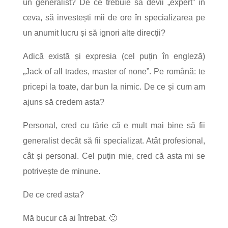
un generalist?
De ce trebuie să devii „expert” în
ceva, să investești mii de ore în specializarea pe
un anumit lucru și să ignori alte direcții?
Adică există și expresia (cel puțin în engleză)
„Jack of all trades, master of none”. Pe română: te
pricepi la toate, dar bun la nimic.
De ce și cum am
ajuns să credem asta?
Personal, cred cu tărie că e mult mai bine să fii
generalist decât să fii specializat. Atât profesional,
cât și personal.
Cel puțin mie, cred că asta mi se
potrivește de minune.
De ce cred asta?
Mă bucur că ai întrebat. 🙂