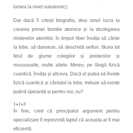
lumea la nivel subatomic).
Dar dacă îi citești biografia, deși omul lucra la
crearea primei bombe atomice și la dezlegarea
misterelor atomilor, în timpul liber învăța să cânte
la tobe, să danseze, să deschidă seifuri, făcea tot
felul de glume colegilor și prietenilor și
muuuuuulte, multe altele.
Mereu, pe lângă fizică
cuantică, învăța și altceva.
Dacă el putea să învețe
fizică cuantică și cântatul la tobe, trebuie să existe
puțină speranță și pentru noi, nu?
1+1=3
În fine, cred că principalul argument pentru
specializare îl reprezintă faptul că aceasta ar fi mai
eficientă.