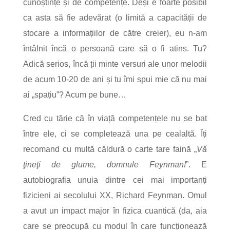
cunoștințe și de competențe.
Deși e foarte posibil
ca asta să fie adevărat (o limită a capacității de
stocare a informațiilor de către creier), eu n-am
întâlnit încă o persoană care să o fi atins. Tu?
Adică serios, încă ții minte versuri ale unor melodii
de acum 10-20 de ani și tu îmi spui mie că nu mai
ai „spațiu”? Acum pe bune…
Cred cu tărie că în viață competențele nu se bat
între ele, ci se completează
una pe cealaltă.
Îți
recomand cu multă căldură o carte tare faină „
Vă
ţineţi de glume, domnule Feynman!
”. E
autobiografia unuia dintre cei mai importanți
fizicieni ai secolului XX, Richard Feynman. Omul
a avut un impact major în fizica cuantică (da, aia
care se preocupă cu modul în care funcționează