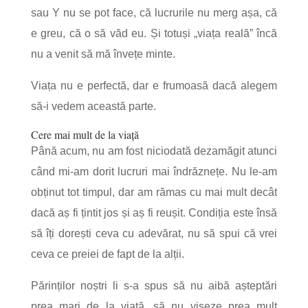
sau Y nu se pot face, că lucrurile nu merg așa, că
e greu, că o să văd eu. Și totuși „viața reală” încă
nu a venit să mă învețe minte.
Viața nu e perfectă, dar e frumoasă dacă alegem
să-i vedem această parte.
Cere mai mult de la viață
Până acum, nu am fost niciodată dezamăgit atunci
când mi-am dorit lucruri mai îndrăznețe. Nu le-am
obținut tot timpul, dar am rămas cu mai mult decât
dacă aș fi țintit jos și aș fi reușit. Condiția este însă
să îți dorești ceva cu adevărat, nu să spui că vrei
ceva ce preiei de fapt de la alții.
Părinților noștri li s-a spus să nu aibă așteptări
prea mari de la viață, să nu viseze prea mult