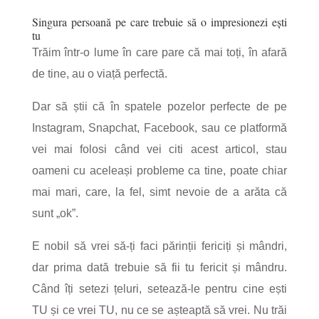
Singura persoană pe care trebuie să o impresionezi ești
tu
Trăim într-o lume în care pare că mai toți, în afară
de tine, au o viață perfectă.
Dar să știi că în spatele pozelor perfecte de pe
Instagram, Snapchat, Facebook, sau ce platformă
vei mai folosi când vei citi acest articol, stau
oameni cu aceleași probleme ca tine, poate chiar
mai mari, care, la fel, simt nevoie de a arăta că
sunt „ok”.
E nobil să vrei să-ți faci părinții fericiți și mândri,
dar prima dată trebuie să fii tu fericit și mândru.
Când îți setezi țeluri, setează-le pentru cine ești
TU și ce vrei TU, nu ce se așteaptă să vrei. Nu trăi