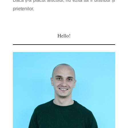
Dacă ți-a plăcut articolul, nu ezita să îl distribui și
prietenilor.
Hello!