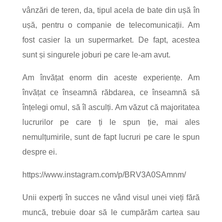
vânzări de teren, da, tipul acela de bate din ușă în
ușă, pentru o companie de telecomunicații. Am
fost casier la un supermarket. De fapt, acestea
sunt și singurele joburi pe care le-am avut.
Am învățat enorm din aceste experiențe. Am
învățat ce înseamnă răbdarea, ce înseamnă să
înțelegi omul, să îl asculți. Am văzut că majoritatea
lucrurilor pe care ți le spun ție, mai ales
nemulțumirile, sunt de fapt lucruri pe care le spun
despre ei.
https://www.instagram.com/p/BRV3A0SAmnm/
Unii experți în succes ne vând visul unei vieți fără
muncă, trebuie doar să le cumpărăm cartea sau