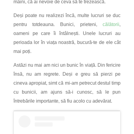
mâini, că ai nevoie de ceva să te trezească.
Deși poate nu realizezi încă, multe lucruri se duc
pentru totdeauna. Bunici, prieteni,
călătorii
,
oameni pe care îi întâlnești. Unele lucruri au
perioada lor în viața noastră, bucură-te de ele cât
mai poți.
Astăzi nu mai am nici un bunic în viață. Din fericire
însă, nu am regrete. Deși e greu să pierzi pe
cineva apropiat, simt că mi-am petrecut destul timp
cu bunicii, am ajuns să-i cunosc, să le pun
întrebările importante, să fiu acolo cu adevărat.