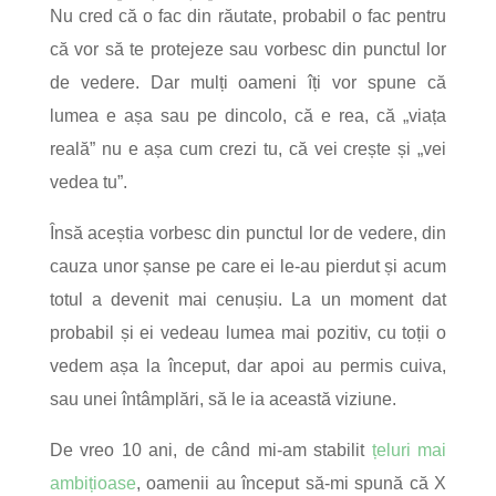
Nu cred că o fac din răutate, probabil o fac pentru
că vor să te protejeze sau vorbesc din punctul lor
de vedere. Dar mulți oameni îți vor spune că
lumea e așa sau pe dincolo, că e rea, că „viața
reală” nu e așa cum crezi tu, că vei crește și „vei
vedea tu”.
Însă aceștia vorbesc din punctul lor de vedere, din
cauza unor șanse pe care ei le-au pierdut și acum
totul a devenit mai cenușiu. La un moment dat
probabil și ei vedeau lumea mai pozitiv, cu toții o
vedem așa la început, dar apoi au permis cuiva,
sau unei întâmplări, să le ia această viziune.
De vreo 10 ani, de când mi-am stabilit
țeluri mai
ambițioase
, oamenii au început să-mi spună că X