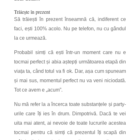
Trăiește în prezent
Să trăiești în prezent înseamnă că, indiferent ce
faci, ești 100% acolo. Nu pe telefon, nu cu gândul
la ce urmează.
Probabil simți că ești într-un moment care nu e
tocmai perfect și abia aștepți următoarea etapă din
viața ta, când totul va fi ok. Dar, așa cum spuneam
și mai sus, momentul perfect nu va veni niciodată.
Tot ce avem e „acum”.
Nu mă refer la a încerca toate substanțele și party-
urile care îți ies în drum. Dimpotrivă. Dacă te vei
uita mai atent, ai nevoie de toate lucrurile acestea
tocmai pentru că simți că prezentul îți scapă din