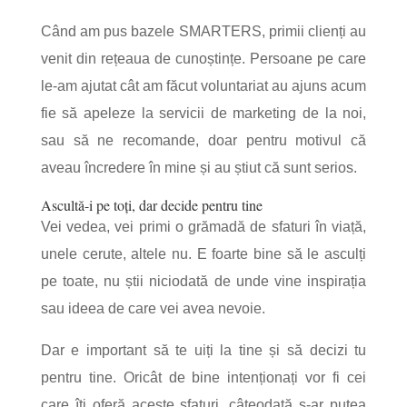
Când am pus bazele SMARTERS, primii clienți au
venit din rețeaua de cunoștințe. Persoane pe care
le-am ajutat cât am făcut voluntariat au ajuns acum
fie să apeleze la servicii de marketing de la noi,
sau să ne recomande, doar pentru motivul că
aveau încredere în mine și au știut că sunt serios.
Ascultă-i pe toți, dar decide pentru tine
Vei vedea, vei primi o grămadă de sfaturi în viață,
unele cerute, altele nu. E foarte bine să le asculți
pe toate, nu știi niciodată de unde vine inspirația
sau ideea de care vei avea nevoie.
Dar e important să te uiți la tine și să decizi tu
pentru tine. Oricât de bine intenționați vor fi cei
care îți oferă aceste sfaturi, câteodată s-ar putea