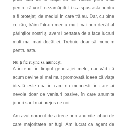
pentru că vor fi dezamăgiți. Li s-a spus asta pentru
a fi protejați de mediul în care trăiau. Dar, cu bine
cu rău, trăim într-un mediu mult mai bun decât al
părinților noștri și avem libertatea de a face lucruri
mult mai mari decât ei. Trebuie doar să muncim
pentru asta.
Nu-ți fie rușine să muncești
A început în timpul generației mele, dar văd că
acum devine și mai mult promovată ideea că viața
ideală este una în care nu muncești, în care ai
nevoie doar de venituri pasive, în care anumite
joburi sunt mai prejos de noi.
Am avut norocul de a trece prin anumite joburi de
care majoritatea ar fugi. Am lucrat ca agent de