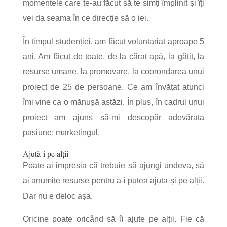
momentele care te-au făcut să te simți împlinit și îți
vei da seama în ce direcție să o iei.
În timpul studenției, am făcut voluntariat aproape 5
ani. Am făcut de toate, de la cărat apă, la gătit, la
resurse umane, la promovare, la coorondarea unui
proiect de 25 de persoane. Ce am învățat atunci
îmi vine ca o mănușă astăzi. În plus, în cadrul unui
proiect am ajuns să-mi descopăr adevărata
pasiune: marketingul.
Ajută-i pe alții
Poate ai impresia că trebuie să ajungi undeva, să
ai anumite resurse pentru a-i putea ajuta și pe alții.
Dar nu e deloc așa.
Oricine poate oricând să îi ajute pe alții. Fie că