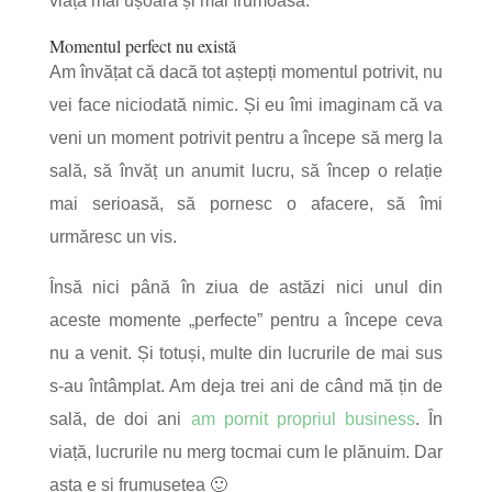
viața mai ușoară și mai frumoasă.
Momentul perfect nu există
Am învățat că dacă tot aștepți momentul potrivit, nu
vei face niciodată nimic. Și eu îmi imaginam că va
veni un moment potrivit pentru a începe să merg la
sală, să învăț un anumit lucru, să încep o relație
mai serioasă, să pornesc o afacere, să îmi
urmăresc un vis.
Însă nici până în ziua de astăzi nici unul din
aceste momente „perfecte” pentru a începe ceva
nu a venit. Și totuși, multe din lucrurile de mai sus
s-au întâmplat. Am deja trei ani de când mă țin de
sală, de doi ani
am pornit propriul business
. În
viață, lucrurile nu merg tocmai cum le plănuim. Dar
asta e și frumusețea 🙂