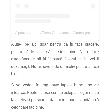
A post shared by Toma Grozăvescu (@toma.grozavescu)
Ajută-i pe alții doar pentru că îți face plăcere,
pentru că te face să te simți bine. Nu o face
așteptându-te să îți întoarcă favorul, altfel vei fi
dezamăgit. Nu ai nevoie de un motiv pentru a face
bine.
Și vei vedea, în timp, toate faptele bune ți se vor
întoarce. Poate nu așa cum te așteptai, sigur nu de
la aceleași persoane, dar lucruri bune se întâmplă
celor care fac bine.