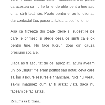
ca acestea să nu fie la fel de utile pentru tine sau
chiar să-ți facă rău. Poate pentru ei au funcționat,
dar contextul tău, personalitatea ta pot fi diferite.
Așa că filtrează din toate ideile și sugestiile pe
care le primești și alege ceea ce simți că e ok
pentru tine. Nu face lucruri doar din cauza
presiunii sociale.
Dacă aș fi ascultat de cei apropiați, acum aveam
un job „sigur”, fie eram polițist sau notar, ceva care
să îmi asigure resursele financiare. Nici nu vreau
să-mi imaginez cum ar fi arătat viața dacă nu
făceam ce fac astăzi.
Renunță să te plângi