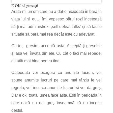
E OK să greșești
Arată-mi un om care nu a dat-o niciodată în bară în
viața lui și eu… îmi vopsesc părul roz! Încetează
să-ți mai administrezi „self defeat talks” și să faci o
situație să pară mai rea decât este cu adevărat.
Cu toții greșim, acceptă asta. Acceptă-ți greșelile
și așa vei învăța din ele. Cu cât o faci mai repede,
cu atât mai bine pentru tine.
Câteodată vei exagera cu anumite lucruri, vei
spune anumite lucruri pe care mai târziu le vei
regreta, vei încerca anumite lucruri și vei da greș.
Dar e ok, toată lumea face asta. Ești în perioada în
care dacă nu dai greș înseamnă că nu încerci
destul.