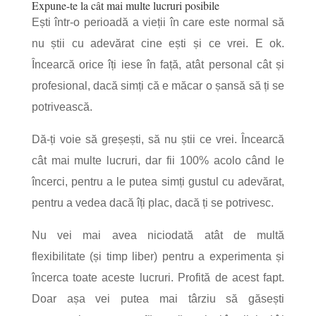
Expune-te la cât mai multe lucruri posibile
Ești într-o perioadă a vieții în care este normal să
nu știi cu adevărat cine ești și ce vrei. E ok.
Încearcă orice îți iese în față, atât personal cât și
profesional, dacă simți că e măcar o șansă să ți se
potrivească.
Dă-ți voie să greșești, să nu știi ce vrei. Încearcă
cât mai multe lucruri, dar fii 100% acolo când le
încerci, pentru a le putea simți gustul cu adevărat,
pentru a vedea dacă îți plac, dacă ți se potrivesc.
Nu vei mai avea niciodată atât de multă
flexibilitate (și timp liber) pentru a experimenta și
încerca toate aceste lucruri. Profită de acest fapt.
Doar așa vei putea mai târziu să găsești