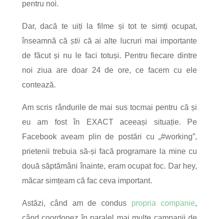
pentru noi.
Dar, dacă te uiți la filme și tot te simți ocupat,
înseamnă că
știi
că ai alte lucruri mai importante
de făcut și nu le faci totuși. Pentru fiecare dintre
noi ziua are doar 24 de ore, ce facem cu ele
contează.
Am scris rândurile de mai sus tocmai pentru că și
eu am fost în EXACT aceeași situație. Pe
Facebook aveam plin de postări cu „#working”,
prietenii trebuia să-și facă programare la mine cu
două săptămâni înainte, eram ocupat foc. Dar hey,
măcar simțeam că fac ceva important.
Astăzi, când am de condus
propria companie
,
când coordonez în paralel mai multe campanii de