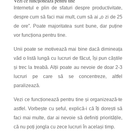
Vezi ce funcționează pentru tine
Internetul e plin de sfaturi despre productivitate,
despre cum să faci mai mult, cum să ai „o zi de 25
de ore”. Poate majoritatea sunt bune, dar puține
vor funcționa pentru tine.
Unii poate se motivează mai bine dacă dimineața
văd o listă lungă cu lucruri de făcut, își pun căștile
și trec la treabă. Alții poate au nevoie de doar 2-3
lucruri pe care să se concentreze, altfel
paralizează.
Vezi ce funcționează pentru tine și organizează-te
astfel. Vorbește cu șeful, explică-i că îți dorești să
faci mai multe, dar ai nevoie să definiți prioritățile,
că nu poți jongla cu zece lucruri în același timp.