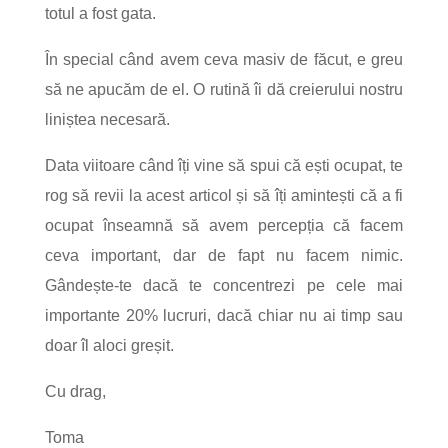
totul a fost gata.
În special când avem ceva masiv de făcut, e greu
să ne apucăm de el. O rutină îi dă creierului nostru
liniștea necesară.
Data viitoare când îți vine să spui că ești ocupat, te
rog să revii la acest articol și să îți amintești că a fi
ocupat înseamnă să avem percepția că facem
ceva important, dar de fapt nu facem nimic.
Gândește-te dacă te concentrezi pe cele mai
importante 20% lucruri, dacă chiar nu ai timp sau
doar îl aloci greșit.
Cu drag,
Toma