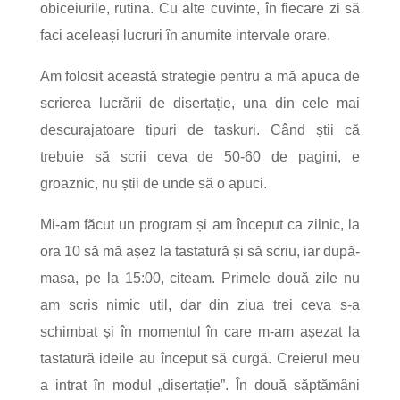
obiceiurile, rutina. Cu alte cuvinte, în fiecare zi să
faci aceleași lucruri în anumite intervale orare.
Am folosit această strategie pentru a mă apuca de
scrierea lucrării de disertație, una din cele mai
descurajatoare tipuri de taskuri. Când știi că
trebuie să scrii ceva de 50-60 de pagini, e
groaznic, nu știi de unde să o apuci.
Mi-am făcut un program și am început ca zilnic, la
ora 10 să mă așez la tastatură și să scriu, iar după-
masa, pe la 15:00, citeam. Primele două zile nu
am scris nimic util, dar din ziua trei ceva s-a
schimbat și în momentul în care m-am așezat la
tastatură ideile au început să curgă. Creierul meu
a intrat în modul „disertație”. În două săptămâni