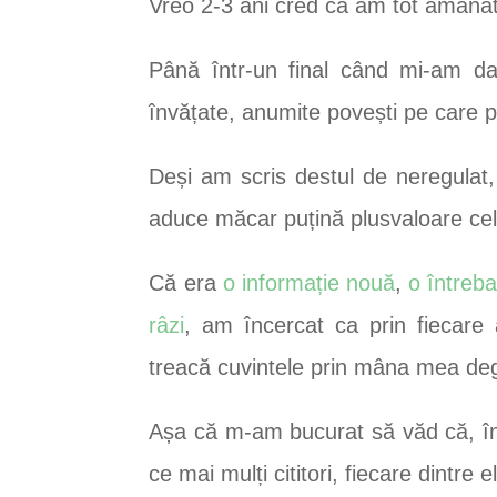
Vreo 2-3 ani cred că am tot amânat
Până într-un final când mi-am da
învățate, anumite povești pe care p
Deși am scris destul de neregulat
aduce măcar puțină plusvaloare celui/
Că era
o informație nouă
,
o întreba
râzi
, am încercat ca prin fiecare
treacă cuvintele prin mâna mea de
Așa că m-am bucurat să văd că, în 
ce mai mulți cititori, fiecare dint