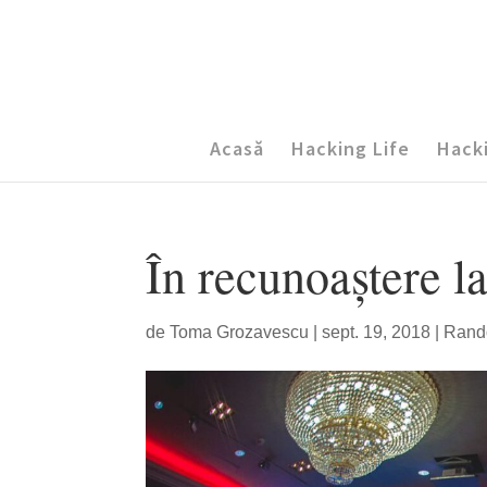
Acasă
Hacking Life
Hack
În recunoaștere 
de
Toma Grozavescu
|
sept. 19, 2018
|
Ran