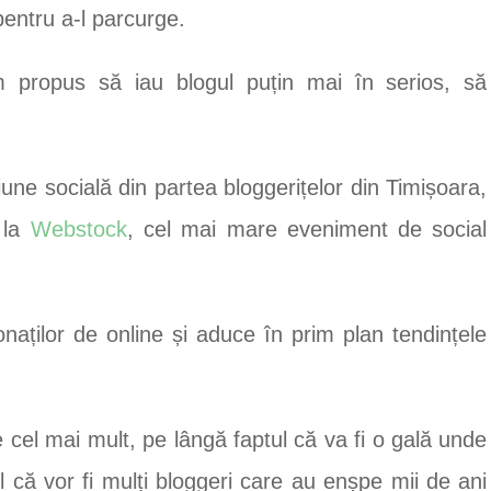
pentru a-l parcurge.
propus să iau blogul puțin mai în serios, să
iune socială din partea bloggerițelor din Timișoara,
 la
Webstock
, cel mai mare eveniment de social
aților de online și aduce în prim plan tendințele
el mai mult, pe lângă faptul că va fi o gală unde
ul că vor fi mulți bloggeri care au enșpe mii de ani