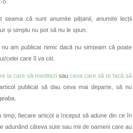
-o.
t seama că sunt anumite pățanii, anumite lecții
ur și simplu nu pot să nu le spun.
, nu am publicat nimic dacă nu simțeam că poate
celei care îl va citi.
re la care să meditezi
sau
ceva care să te facă să
 articol publicat să dau ceva mai departe, să nu
geaba.
timp, fiecare articol a început să adune din ce în
re ele adunând câteva sute sau mii de oameni care au