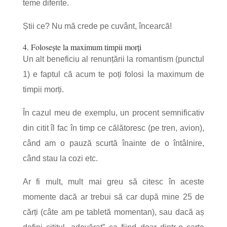
teme diferite.
Știi ce? Nu mă crede pe cuvânt, încearcă!
4. Folosește la maximum timpii morți
Un alt beneficiu al renunțării la romantism (punctul
1) e faptul că acum te poți folosi la maximum de
timpii morți.
În cazul meu de exemplu, un procent semnificativ
din citit îl
fac în timp ce călătoresc (pe tren, avion),
când am o pauză scurtă înainte de o întâlnire,
când stau la cozi etc.
Ar fi mult, mult mai greu să citesc în aceste
momente dacă ar trebui să car după mine 25 de
cărți (câte am pe tabletă momentan), sau dacă aș