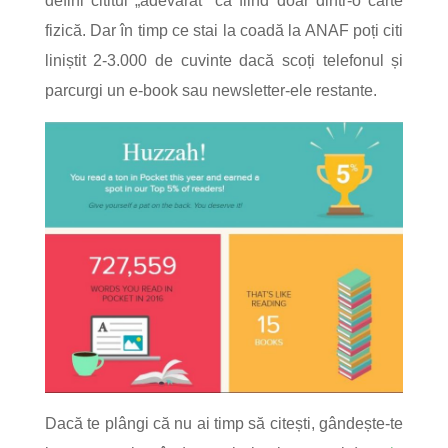
defini cititul „adevărat” ca fiind doar dintr-o carte
fizică. Dar în timp ce stai la coadă la ANAF poți citi
liniștit 2-3.000 de cuvinte dacă scoți telefonul și
parcurgi un e-book sau newsletter-ele restante.
Dacă te plângi că nu ai timp să citești, gândește-te