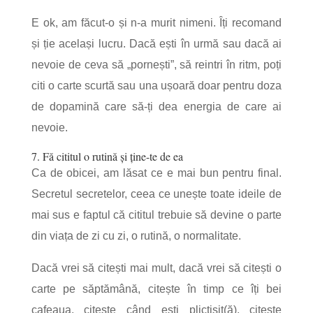
E ok, am făcut-o și n-a murit nimeni. Îți recomand
și ție același lucru. Dacă ești în urmă sau dacă ai
nevoie de ceva să „pornești”, să reintri în ritm, poți
citi o carte scurtă sau una ușoară doar pentru doza
de dopamină care să-ți dea energia de care ai
nevoie.
7. Fă cititul o rutină și ține-te de ea
Ca de obicei, am lăsat ce e mai bun pentru final.
Secretul secretelor, ceea ce unește toate ideile de
mai sus e faptul că cititul trebuie să devine o parte
din viața de zi cu zi, o rutină, o normalitate.
Dacă vrei să citești mai mult, dacă vrei să citești o
carte pe săptămână, citește în timp ce îți bei
cafeaua, citește când ești plictisit(ă), citește