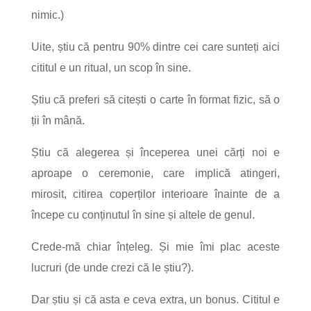
nimic.)
Uite, știu că pentru 90% dintre cei care sunteți aici
cititul e un ritual, un scop în sine.
Știu că preferi să citești o carte în format fizic, să o
ții în mână.
Știu că alegerea și începerea unei cărți noi e
aproape o ceremonie, care implică atingeri,
mirosit, citirea coperților interioare înainte de a
începe cu conținutul în sine și altele de genul.
Crede-mă chiar înțeleg. Și mie îmi plac aceste
lucruri (de unde crezi că le știu?).
Dar știu și că asta e ceva extra, un bonus. Cititul e