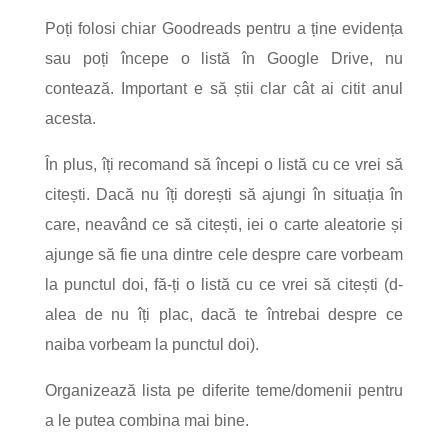
Poți folosi chiar Goodreads pentru a ține evidența
sau poți începe o listă în Google Drive, nu
contează. Important e să știi clar cât ai citit anul
acesta.
În plus, îți recomand să începi o listă cu ce vrei să
citești. Dacă nu îți dorești să ajungi în situația în
care, neavând ce să citești, iei o carte aleatorie și
ajunge să fie una dintre cele despre care vorbeam
la punctul doi, fă-ți o listă cu ce vrei să citești (d-
alea de nu îți plac, dacă te întrebai despre ce
naiba vorbeam la punctul doi).
Organizează lista pe diferite teme/domenii pentru
a le putea combina mai bine.