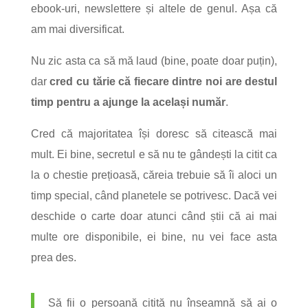
ebook-uri, newslettere și altele de genul. Așa că
am mai diversificat.
Nu zic asta ca să mă laud (bine, poate doar puțin),
dar
cred cu tărie că fiecare dintre noi are destul
timp pentru a ajunge la același număr
.
Cred că majoritatea își doresc să citească mai
mult. Ei bine, secretul e să nu te gândești la citit ca
la o chestie prețioasă, căreia trebuie să îi aloci un
timp special, când planetele se potrivesc. Dacă vei
deschide o carte doar atunci când știi că ai mai
multe ore disponibile, ei bine, nu vei face asta
prea des.
Să fii o persoană citită nu înseamnă să ai o