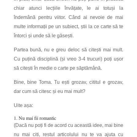
chiar atunci lecțiile învățate, le ai totuși la
îndemână pentru viitor. Când ai nevoie de mai
multe informații pe un subiect, știi la ce carte să te
întorci și unde să le găsești.
Partea bună, nu e greu deloc să citești mai mult.
Cu puțină disciplină (și vreo 3-4 trucuri) poți ușor
să citești în medie o carte pe săptămână.
Bine, bine Toma. Tu ești grozav, cititul e grozav,
dar cum să citesc și eu mai mult?
Uite așa:
1. Nu mai fii romantic
(Dacă nu poți fi de acord cu această idee, mai bine
nu mai citi, restul articolului nu te va ajuta cu