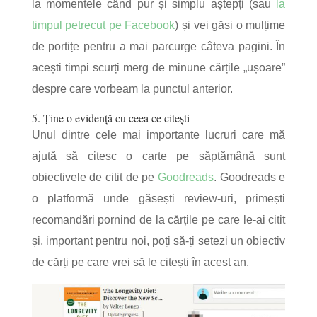
la momentele când pur și simplu aștepți (sau
la
timpul petrecut pe Facebook
) și vei găsi o mulțime
de portițe pentru a mai parcurge câteva pagini. În
acești timpi scurți merg de minune cărțile „ușoare”
despre care vorbeam la punctul anterior.
5. Ține o evidență cu ceea ce citești
Unul dintre cele mai importante lucruri care mă
ajută să citesc o carte pe săptămână sunt
obiectivele de citit de pe
Goodreads
. Goodreads e
o platformă unde găsești review-uri, primești
recomandări pornind de la cărțile pe care le-ai citit
și, important pentru noi, poți să-ți setezi un obiectiv
de cărți pe care vrei să le citești în acest an.