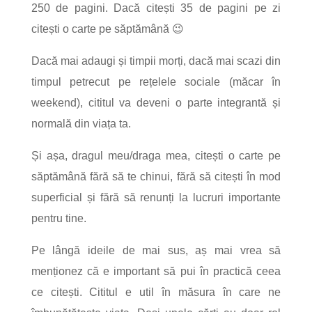
250 de pagini. Dacă citești 35 de pagini pe zi
citești o carte pe săptămână 😉
Dacă mai adaugi și timpii morți, dacă mai scazi din
timpul petrecut pe rețelele sociale (măcar în
weekend), cititul va deveni o parte integrantă și
normală din viața ta.
Și așa, dragul meu/draga mea, citești o carte pe
săptămână fără să te chinui, fără să citești în mod
superficial și fără să renunți la lucruri importante
pentru tine.
Pe lângă ideile de mai sus, aș mai vrea să
menționez că e important să pui în practică ceea
ce citești. Cititul e util în măsura în care ne