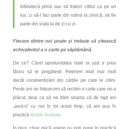
bibliotecă plină sau să tratezi cititul ca pe un
lux, ci să-l faci parte din rutina ta zilnică, să fie
parte din viața ta de zi cu zi.
Fiecare dintre noi poate și trebuie să citească
echivalentul a o carte pe săptămână
.
De ce? Când oportunitatea bate la ușă e prea
târziu să te pregătești. Reținem mult mai mult
decât conștientizăm din cărțile pe care le citim.
Peste ani ne întoarcem să recitim o carte care ne-a
plăcut, doar ca să ne dăm seama că de fapt am
„avut-o” cu noi în tot acest timp, că am pus în
practică
lecțiile învățate
.
În plus, chiar dacă uneori nu poți pune în practică