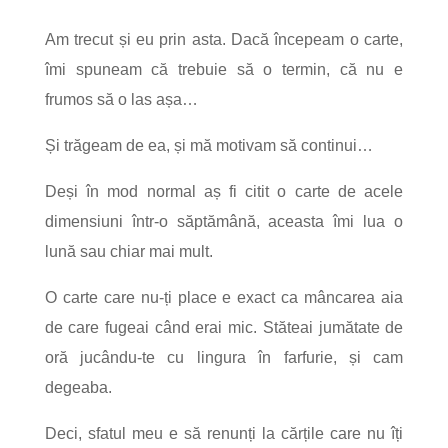
Am trecut și eu prin asta. Dacă începeam o carte,
îmi spuneam că trebuie să o termin, că nu e
frumos să o las așa…
Și trăgeam de ea, și mă motivam să continui…
Deși în mod normal aș fi citit o carte de acele
dimensiuni într-o săptămână, aceasta îmi lua o
lună sau chiar mai mult.
O carte care nu-ți place e exact ca mâncarea aia
de care fugeai când erai mic. Stăteai jumătate de
oră jucându-te cu lingura în farfurie, și cam
degeaba.
Deci, sfatul meu e să renunți la cărțile care nu îți