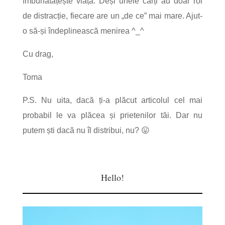
îmbunătățește viața. Deși unele cărți au doar rol
de distracție, fiecare are un „de ce” mai mare. Ajut-
o să-și îndeplinească menirea ^_^
Cu drag,
Toma
P.S. Nu uita, dacă ți-a plăcut articolul cel mai
probabil le va plăcea și prietenilor tăi. Dar nu
putem ști dacă nu îl distribui, nu? 😛
Hello!