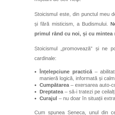
Stoicismul este, din punctul meu d
și fără misticism, a Budismului.
N
primul rând cu noi, și cu mintea 
Stoicismul „promovează” și ne po
cardinale:
Înțelepciune practică
– abilita
manieră logică, informată și calm
Cumpătarea
– exersarea auto-con
Dreptatea
– să-i tratezi pe ceilal
Curajul
– nu doar în situații extra
Cum spunea Seneca, unul din cei m