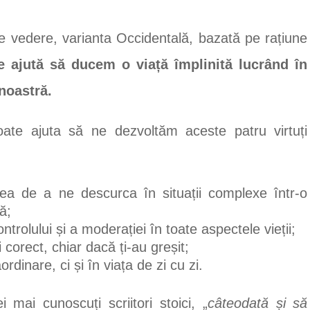
e vedere, varianta Occidentală, bazată pe rațiune
e ajută să ducem o viață împlinită lucrând în
noastră.
ate ajuta să ne dezvoltăm aceste patru virtuți
tea de a ne descurca în situații complexe într-o
ă;
trolului și a moderației în toate aspectele vieții;
ți corect, chiar dacă ți-au greșit;
ordinare, ci și în viața de zi cu zi.
ai cunoscuți scriitori stoici, „
câteodată și să