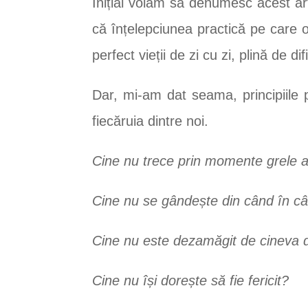
Inițial voiam să denumesc acest art
că înțelepciunea practică pe care
perfect vieții de zi cu zi, plină de d
Dar, mi-am dat seama, principiile 
fiecăruia dintre noi.
Cine nu trece prin momente grele a
Cine nu se gândește din când în cân
Cine nu este dezamăgit de cineva d
Cine nu își dorește să fie fericit?