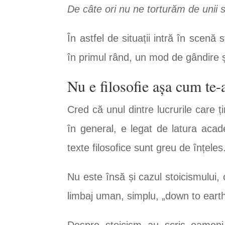
De câte ori nu ne torturăm de unii 
În astfel de situații intră în scen
în primul rând, un mod de gândire și
Nu e filosofie așa cum te-a
Cred că unul dintre lucrurile care ț
în general, e legat de latura aca
texte filosofice sunt greu de înțeles
Nu este însă și cazul stoicismului, 
limbaj uman, simplu, „down to earth
Despre stoicism au scris oameni d