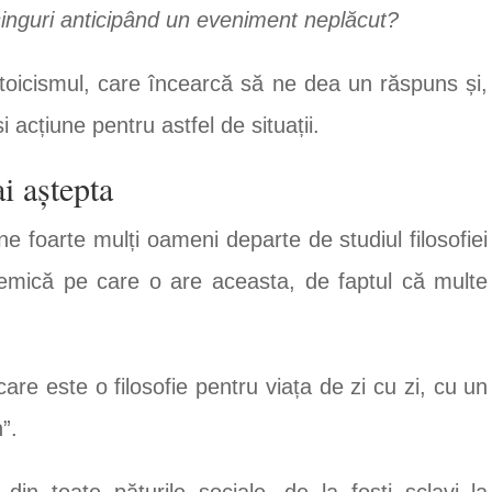
singuri anticipând un eveniment neplăcut?
ă stoicismul, care încearcă să ne dea un răspuns și,
 acțiune pentru astfel de situații.
i aștepta
ine foarte mulți oameni departe de studiul filosofiei
demică pe care o are aceasta, de faptul că multe
.
care este o filosofie pentru viața de zi cu zi, cu un
”.
in toate păturile sociale, de la foști sclavi la