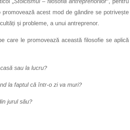
icol „
Stoicismul – filosofia antreprenorilor
”, pentru
 o promovează acest mod de gândire se potrivește
ificultăți și probleme, a unui antreprenor.
pe care le promovează această filosofie se aplică
casă sau la lucru?
d la faptul că într-o zi va muri?
in jurul său?