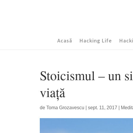
Acasă
Hacking Life
Hack
Stoicismul – un s
viață
de
Toma Grozavescu
|
sept. 11, 2017
|
Medita