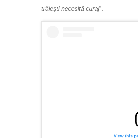
trăiești necesită curaj
”.
View this p